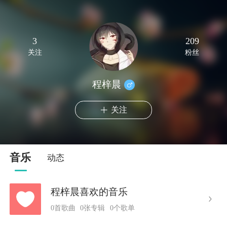
3
209
关注
粉丝
程梓晨
关注
音乐
动态
程梓晨喜欢的音乐
0首歌曲
0张专辑
0个歌单