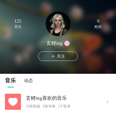
125
0
关注
粉丝
玄鲤ing
关注
音乐
动态
玄鲤ing喜欢的音乐
20首歌曲
0张专辑
2个歌单