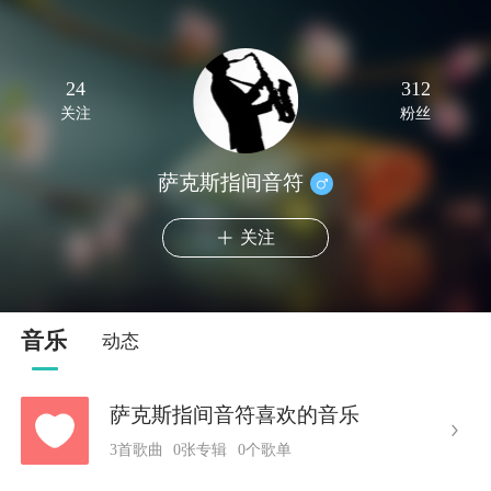
24
312
关注
粉丝
萨克斯指间音符
关注
音乐
动态
萨克斯指间音符喜欢的音乐
3首歌曲
0张专辑
0个歌单