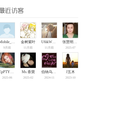
Mobile_63862...
金树紫叶
U6ikWRPSxCNp
张慧明梅雪嫣...
9月前
11月前
11月前
2025-07
EpPTYzUq6xc3
Ms.香寶
伯纳乌的风
J五木
2025-06
2025-02
2024-11
2023-10