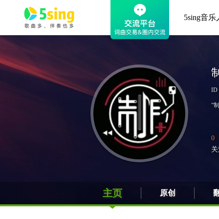
5sing音乐
ID
“
0
关
主页
原创