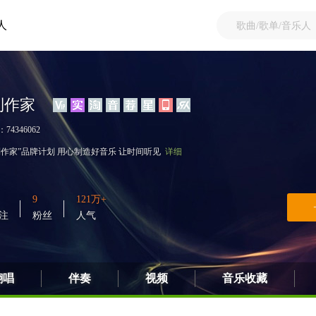
人
制作家
：74346062
制作家”品牌计划 用心制造好音乐 让时间听见
详细
9
121万+
注
粉丝
人气
翻唱
伴奏
视频
音乐收藏