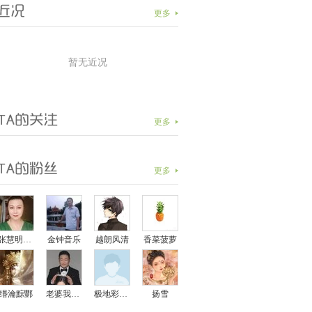
更多
暂无近况
更多
更多
张慧明梅雪嫣然
金钟音乐
越朗风清
香菜菠萝
缗瀹黥酆
老婆我会保护你的
极地彩虹5
扬雪