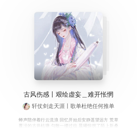
古风伤感丨艰绘虚妄＿难开怅惘
轩仗剑走天涯丨歌单杜绝任何推单
蝉声陪伴着行云流浪 回忆开始后安静遥望远方 荒草
覆没的古井枯塘 匀散一缕过往 晨曦惊扰了陌上新桑
风卷起庭前落花穿过回廊 浓墨追逐着情绪流淌 染我