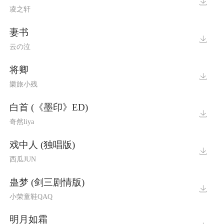
凌之轩
妻书
云の泣
将卿
樂旅小残
白首 (《墨印》ED)
奇然liya
戏中人 (独唱版)
西瓜JUN
蛊梦 (剑三剧情版)
小荣童鞋QAQ
明月如霜