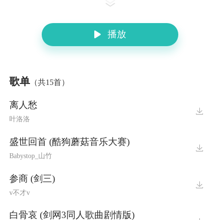
素衣白裳
播放
歌单
（共15首）
离人愁
叶洛洛
盛世回首 (酷狗蘑菇音乐大赛)
Babystop_山竹
参商 (剑三)
v不才v
白骨哀 (剑网3同人歌曲剧情版)