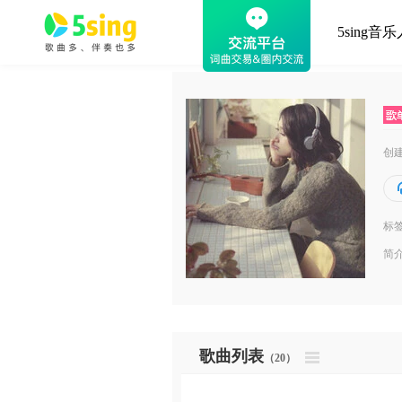
5sing音乐
创
标
简
歌曲列表
（20）