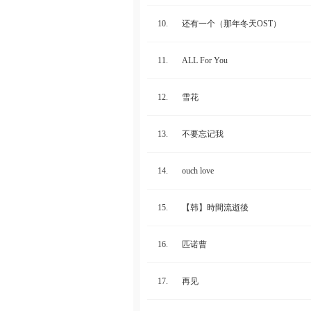
10.
还有一个（那年冬天OST）
11.
ALL For You
12.
雪花
13.
不要忘记我
14.
ouch love
15.
【韩】時間流逝後
16.
匹诺曹
17.
再见