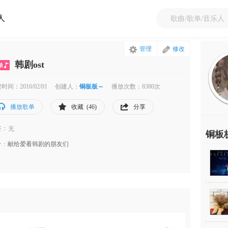
人
管理
修改
韩剧ost
建时间：
2016
/02/01
创建人：
铜板板～
播放次数：8380次
播放歌单
收藏 (46)
分享
签：
无
铜板
介：
献给爱看韩剧的朋友们