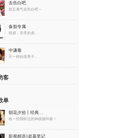
去告白吧
鼓足勇气去告白吧～
备胎专属
很虐，非常的虐…
中谦毒
不一样的美男子…
访客
歌单
朝花夕拾丨经典与时代的碰撞
收一些我听过的神级循环曲！
影视精选1盗墓笔记