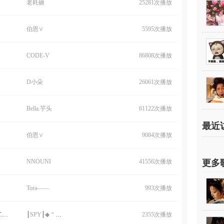
老耗砸
25281次播放
伯恩∨
5595次播放
CODE-V
86808次播放
D小朵
26061次播放
Bella.芋头
61122次播放
最近
伯恩∨
9084次播放
NNOUNI
41556次播放
更多
Tora——
993次播放
【学校2015OST】Love Song 伯恩FT.苗...
┃SPY┃◆＂苗子
2355次播放