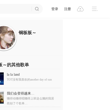
登录
注册
铜板板～
板～的其他歌单
la la land
TOT没有我喜欢的another day of sun
我们会变得越来越好
懒得动懒得唱懒得上班这么懒的我居
然创了个歌单…