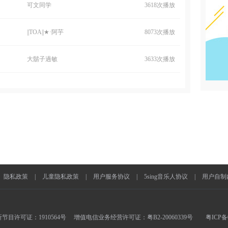
可文同学
3618次播放
||TOA||★·阿芋
8073次播放
大鬍子過敏
3633次播放
隐私政策
|
儿童隐私政策
|
用户服务协议
|
5sing音乐人协议
|
用户自制
目许可证：1910564号 增值电信业务经营许可证：粤B2-20060339号
粤ICP备0