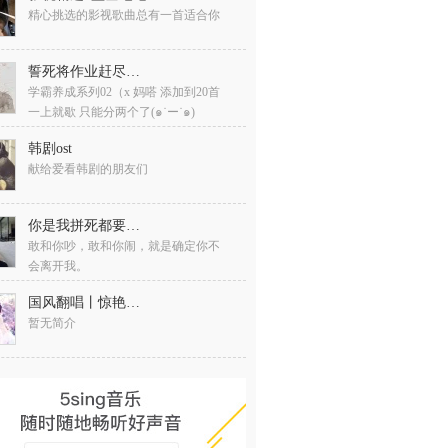
精心挑选的影视歌曲总有一首适合你
誓死将作业赶尽杀绝BGM02号
学霸养成系列02（x 妈嗒 添加到20首
一上就歇 只能分两个了(๑˙ー˙๑)
韩剧ost
献给爱看韩剧的朋友们
你是我拼死都要守护的人
敢和你吵，敢和你闹，就是确定你不
会离开我。
国风翻唱丨惊艳雅乐＿重焕青春
暂无简介