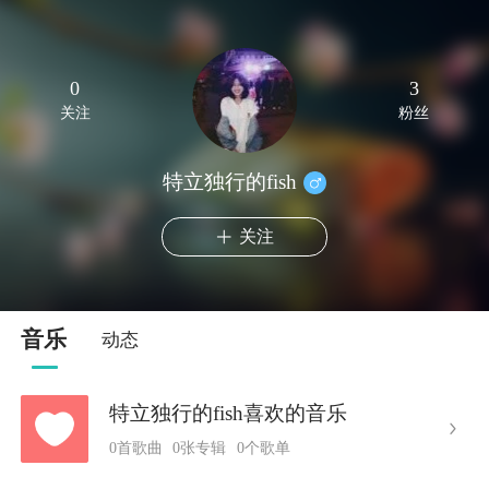
0
3
关注
粉丝
特立独行的fish
关注
音乐
动态
特立独行的fish喜欢的音乐
0首歌曲
0张专辑
0个歌单