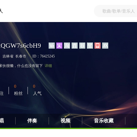
人
xQGW7s6cbH9
吉林省 长春市
ID：76425245
家伙很懒，什么也没有留下
详细
0
0
注
粉丝
人气
唱
伴奏
视频
音乐收藏