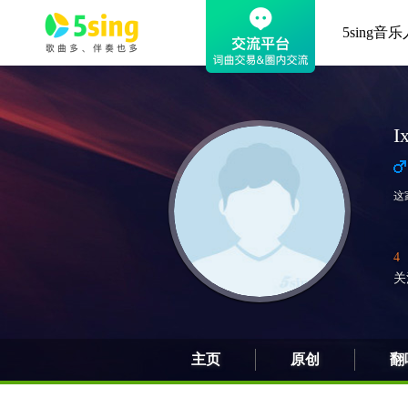
5sing音乐
I
这
4
关
主页
原创
翻