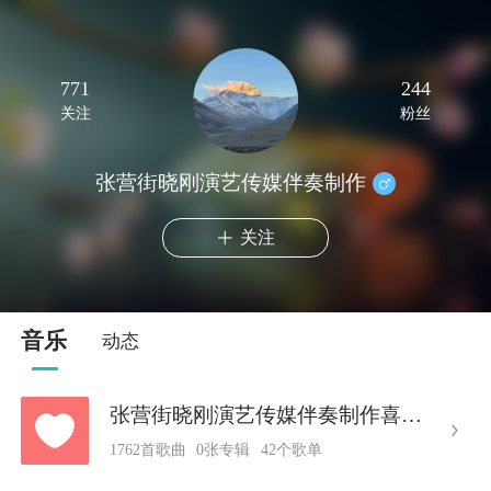
771
244
关注
粉丝
张营街晓刚演艺传媒伴奏制作
关注
音乐
动态
张营街晓刚演艺传媒伴奏制作喜欢的音乐
1762首歌曲
0张专辑
42个歌单